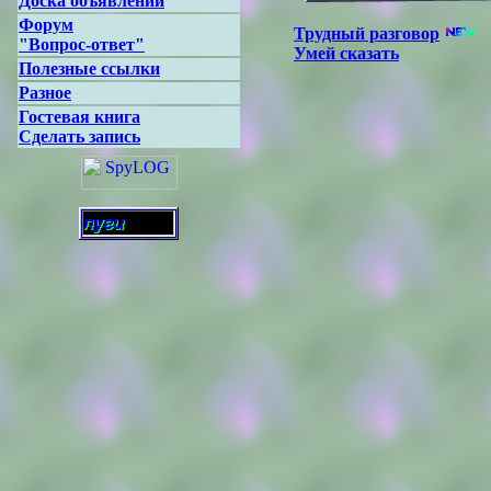
Доска объявлений
Форум
Трудный разговор
"Вопрос-ответ"
Умей сказать
Полезные ссылки
Разное
Гостевая книга
Сделать запись