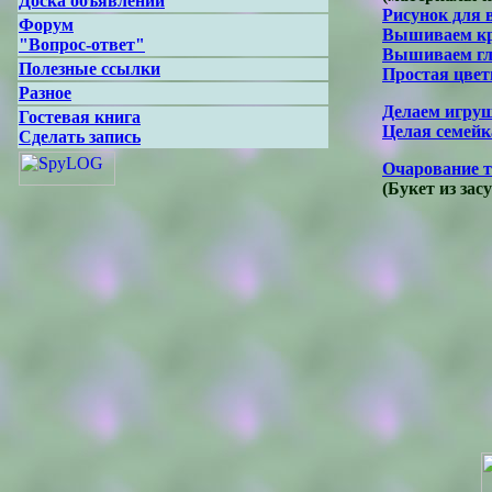
Доска объявлений
Рисунок для 
Форум
Вышиваем кр
"Вопрос-ответ"
Вышиваем г
Полезные ссылки
Простая цветн
Разное
Делаем игру
Гостевая книга
Целая семейк
Сделать запись
Очарование т
(Букет из за