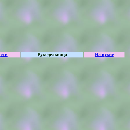
ети
Рукодельница
На кухне