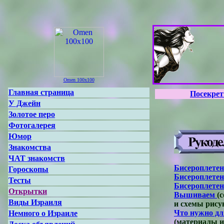
Omen 100x100
Главная страница
Посекре
У Джейн
Золотое перо
Фотогалерея
Юмор
Знакомства
ЧАТ знакомств
Бисероплетен
Гороскопы
Бисероплетен
Тесты
Бисероплетен
Открытки
Вышиваем
(
Виды Израиля
и схемы рисунк
Что нужно д
Немного о Израиле
(материалы и п