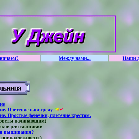
тничаем?
Между нами...
Наши д
ие
ие. Плетение навстречу
ие. Простые фенечки, плетение крестом.
cоветы начинающим)
ов для вышивки
ля вышивания?
ринадлежности )