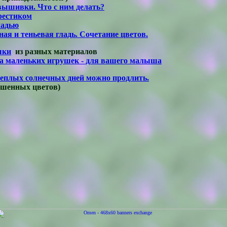
вышивки. Что с ним делать?
естиком
ладью
ая и теньевая гладь. Сочетание цветов.
шки
из разных материалов
а маленьких игрушек - для вашего малыша
еплых солнечных дней можно продлить.
сушенных цветов)