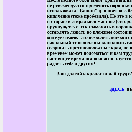
После полного окончания, края вышивк
не рекомендуется применять порошки с
использовала "Ваниш" для цветного б
кипячение (тоже пробовала). Но это в 
и стираю в стиральной машине (осторо
вручную, т.е. слегка замочить в поро
оставлять лежать во влажном состоян
мягкую ткань. Это позволит лицевой с
начальный этап должны выполнить сам
соединить противоположные края, по в
временем может поломаться и вам труд
настоящее время широко используется р
радость себе и другим!
Ваш долгий и кропотливый труд об
ЗДЕСЬ
вы