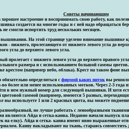
Cоветы начинающим
а хорошее настроение и воспринимать свою работу, как поле
шивка создается на многие годы и с ней надо обращаться бе
 не смогли испортить труд нескольких месяцев.
 вышивания. На этой странице уделено внимание вышивке к
ков - нижнего, пролегающего от нижнего левого угла до верх
го угла до верхнего левого угла.
ый пролегает с нижнего левого угла до верхнего правого угла
ьшого размера и с использованием большой гаммы цветов. О
е крестом (например небо, облака). Крест на таком фоне в
 обязательно определиться с
фирмой каких ниток
вы решили 
-во более или менее использованных мотков. Через 2-3 года
ти в нем нужный номер для следующей вышивки. И хотя ес
 цветовой гаммой (например, имеются 5 разных, переходящих 
 вы используете 1 или 2 красных цвета, вы можете подменит
азнообразный, но лучше работать с ленообразными тканями и
 являются Айда и сетка-канва. Недавно начали выпуск пла
 на елку). Айда и сетка- канва имеют явно выраженные отвер
риалом. Канву накладывают на ткань, стараясь совместить 