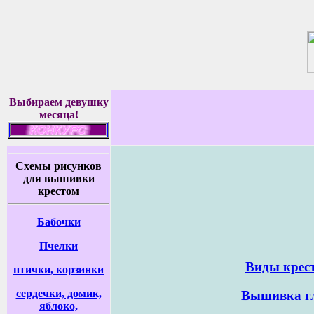
Выбираем девушку
месяца!
Cхемы рисунков
для вышивки
крестом
Бабочки
Пчелки
Виды крес
птички, корзинки
cердечки, домик,
Вышивка г
яблоко,