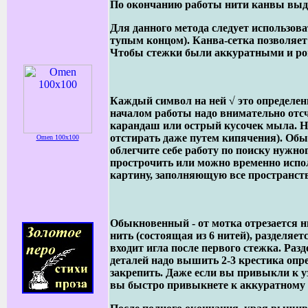
По окончанию работы нити канвы выд
Для данного метода следует использова
тупым концом). Канва-сетка позволяет
Чтобы стежки были аккуратными и ро
Каждый символ на ней √ это определенн
началом работы надо внимательно отсч
карандаш или острый кусочек мыла. Ни
отстирать даже путем кипячения). Обы
Omen 100x100
облегчите себе работу по поиску нужно
прострочить или можно временно испол
картину, заполняющую все пространство
Обыкновенный - от мотка отрезается ни
нить (состоящая из 6 нитей), разделяет
входит игла после первого стежка. Ра
деталей надо вышить 2-3 крестика опре
закрепить. Даже если вы привыкли к уз
вы быстро привыкнете к аккуратному 