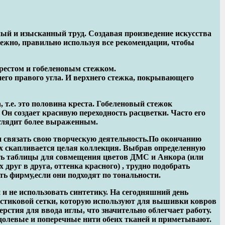
зный и изысканный труд. Создавая произведение искусства
режно, правильно используя все рекомендации, чтобы
рестом и гобеленовым стежком.
него правого угла. И верхнего стежка, покрывающего
, т.е. это половина креста. Гобеленовый стежок
н создает красивую переходность расцветки. Часто его
ыглядит более выраженным.
связать свою творческую деятельность.По окончанию
 их скапливается целая коллекция. Выбрав определенную
ть таблицы для совмещения цветов ДМС и Анкора (или
друг в друга, оттенка красного) , трудно подобрать
ь фирму,если они подходят по тональности.
 не использовать синтетику. На сегодняшний день
стиковой сетки, которую используют для вышивки ковров
стия для ввода иглы, что значительно облегчает работу.
долевые и поперечные нити обеих тканей и приметывают.