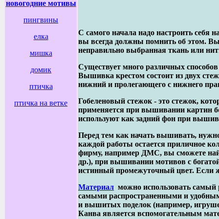
новогодние мотивы
пингвины
С самого начала надо настроить себя н
елка
вы всегда должны помнить об этом. Вы
неправильно выбранная ткань или нить
мишка
Существует много различных способов
домик
Вышивка крестом состоит из двух стеж
нижний и пролегающего с нижнего право
птичка
Гобеленовый стежок - это стежок, котор
птичка на ветке
применяется при вышивании картин бол
используют как задний фон при вышивк
Перед тем как начать вышивать, нужно
каждой работы остается приличное кол
фирму, например ДМС, вы сможете най
др.), при вышивании мотивов с богатой
истинный промежуточный цвет. Если же
Материал
можно использовать самый р
самыми распространенными и удобными
и вышитых поделок (например, игрушек
Канва является вспомогательным мате