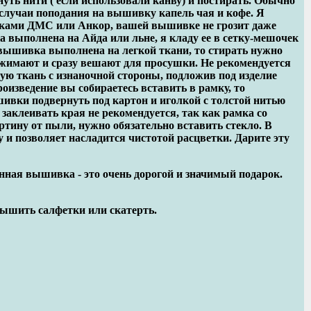
уть нити ( если использовали канву) и постирать. Обычно
случаи поподания на вышивку капель чая и кофе. Я
тками ДМС или Анкор, вашей вышивке не грозит даже
а выполнена на Айда или льне, я кладу ее в сетку-мешочек
вышивка выполнена на легкой ткани, то стирать нужно
выжимают и сразу вешают для просушки. Не рекомендуется
ю ткань с изнаночной стороны, подложив под изделие
оизведение вы собираетесь вставить в рамку, то
ивки подвернуть под картон и иголкой с толстой нитью
заклеивать края не рекомендуется, так как рамка со
ртину от пыли, нужно обязательно вставить стекло. В
у и позволяет насладится чистотой расцветки. Дарите эту
нная вышивка - это очень дорогой и значимый подарок.
вышить салфетки или скатерть.