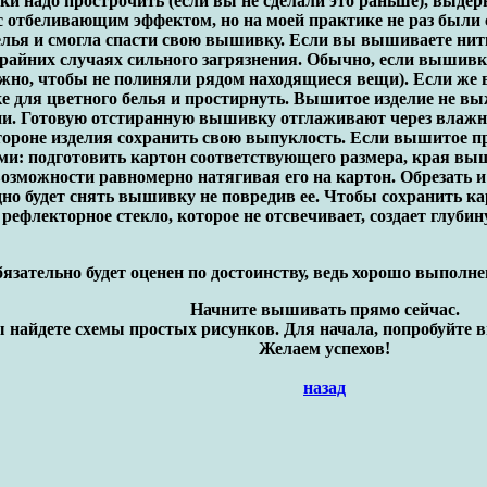
и надо прострочить (если вы не сделали это раньше), выдерн
 отбеливающим эффектом, но на моей практике не раз были 
елья и смогла спасти свою вышивку. Если вы вышиваете ни
крайних случаях сильного загрязнения. Обычно, если вышивк
жно, чтобы не полиняли рядом находящиеся вещи). Если же 
шке для цветного белья и простирнуть. Вышитое изделие не 
ии. Готовую отстиранную вышивку отглаживают через влажну
тороне изделия сохранить свою выпуклость. Если вышитое пр
и: подготовить картон соответствующего размера, края выш
озможности равномерно натягивая его на картон. Обрезать и 
но будет снять вышивку не повредив ее. Чтобы сохранить ка
ефлекторное стекло, которое не отсвечивает, создает глубин
язательно будет оценен по достоинству, ведь хорошо выполне
Начните вышивать прямо сейчас.
 найдете cхемы простых рисунков. Для начала, попробуйте 
Желаем успехов!
назад