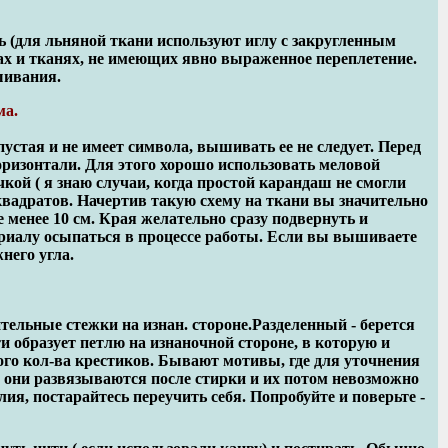
нь (для льняной ткани используют иглу с закругленным
рах и тканях, не имеющих явно выраженное переплетение.
шивания.
ма.
устая и не имеет символа, вышивать ее не следует. Перед
оризонтали. Для этого хорошо использовать меловой
ой ( я знаю случаи, когда простой карандаш не смогли
вадратов. Начертив такую схему на ткани вы значительно
е менее 10 см. Края желательно сразу подвернуть и
ериалу осыпаться в процессе работы. Если вы вышиваете
него угла.
тельные стежки на изнан. стороне.Разделенный - берется
ти образует петлю на изнаночной стороне, в которую и
го кол-ва крестиков. Бывают мотивы, где для уточнения
к. они развязываются после стирки и их потом невозможно
ия, постарайтесь переучить себя. Попробуйте и поверьте -