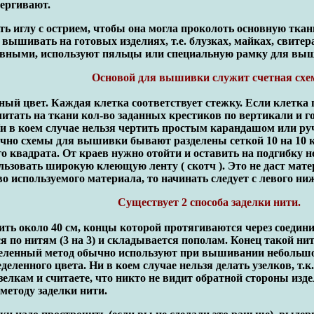
ергивают.
ть иглу с острием, чтобы она могла проколоть основную тка
 вышивать на готовых изделиях, т.е. блузках, майках, свите
вными, используют пяльцы или специальную рамку для вы
Основой для вышивки служит счетная схе
ый цвет. Каждая клетка соответствует стежку. Если клетка п
итать на ткани кол-во заданных крестиков по вертикали и г
 в коем случае нельзя чертить простым карандашом или ручк
чно схемы для вышивки бывают разделены сеткой 10 на 10 к
го квадрата. От краев нужно отойти и оставить на подгибку н
ьзовать широкую клеющую ленту ( скотч ). Это не даст мат
 используемого материала, то начинать следует с левого ниж
Существует 2 способа заделки нити.
ть около 40 см, концы которой протягиваются через соедини
ся по нитям (3 на 3) и складывается пополам. Конец такой ни
зделенный метод обычно используют при вышивании небольшо
деленного цвета. Ни в коем случае нельзя делать узелков, т.
елкам и считаете, что никто не видит обратной стороны издел
методу заделки нити.