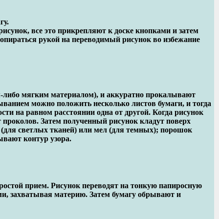
гу.
рисунок, все это прикрепляют к доске кнопками и затем
 опираться рукой на переводимый рисунок во избежание
им-либо мягким материалом), и аккуратно прокалывают
ыванием можно положить несколько листов бумаги, и тогда
и на равном расстоянии одна от другой. Когда рисунок
т проколов. Затем полученный рисунок кладут поверх
 (для светлых тканей) или мел (для темных); порошок
ывают контур узора.
ростой прием. Рисунок переводят на тонкую папиросную
и, захватывая материю. Затем бумагу обрывают и