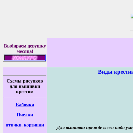
Выбираем девушку
месяца!
Виды крести
Cхемы рисунков
для вышивки
крестом
Бабочки
Пчелки
птички, корзинки
Для вышивки прежде всего надо ум