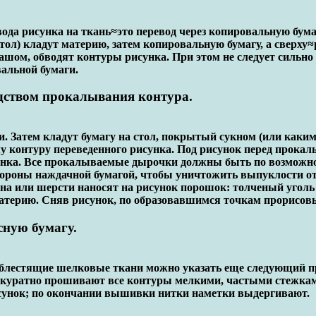
да рисунка на ткань≈это перевод через копировальную бума
тол) кладут материю, затем копировальную бумагу, а сверху≈
шом, обводят контуры рисунка. При этом не следует сильно
вальной бумаги.
едством прокалывания контура.
ги. Затем кладут бумагу на стол, покрытый сукном (или как
у контуру переведенного рисунка. Под рисунок перед прокал
нка. Все прокалываемые дырочки должны быть по возможност
стороны наждачной бумагой, чтобы уничтожить выпуклости о
кна или шерсти наносят на рисунок порошок: толченый уголь
материю. Сняв рисунок, по образовавшимся точкам прорисов
сную бумагу.
 блестящие шелковые ткани можно указать еще следующий п
аккуратно прошивают все контуры мелкими, частыми стежкам
сунок; по окончании вышивки нитки наметки выдергивают.