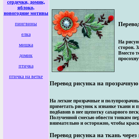
cердечки, домик,
яблоко,
новогодние мотивы
Перевод
пингвины
елка
На рисун
мишка
сторон. 
Вместо т
домик
просохну
птичка
птичка на ветке
Перевод рисунка на прозрачную
На легкие прозрачные и полупрозрачн
приметать рисунок к изнанке ткани и п
подбавив в нее щепотку сахарного песк
Полученной смесью обвести тонким пер
внимательно и осторожно, чтобы краска
Перевод рисунка на ткань через