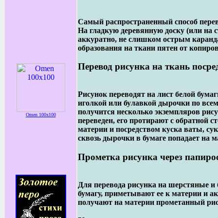
Самый распространенный способ перево
На гладкую деревянную доску (или на с
аккуратно, не слишком острым каранда
образования на ткани пятен от копиро
Перевод рисунка на ткань поср
Рисунок переводят на лист белой бума
иголкой или булавкой дырочки по всем
получится несколько экземпляров рису
Omen 100x100
переведен, его протирают с обратной 
материи и посредством куска ваты, су
сквозь дырочки в бумаге попадает на 
Прометка рисунка через папиро
Для перевода рисунка на шерстяные и
бумагу, приметывают ее к материи и 
получают на материи прометанный ри