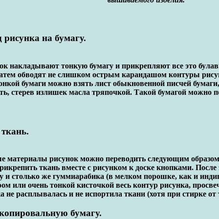
 рисунка на бумагу.
ок накладывают тонкую бумагу и прикрепляют все это булавк
Затем обводят не слишком острым карандашом контуры рису
онкой бумаги можно взять лист обыкновенной писчей бумаги,
ть, стерев излишек масла тряпочкой. Такой бумагой можно п
 ткань.
ые материалы рисунок можно переводить следующим образом.
рикрепить ткань вместе с рисунком к доске кнопками. После 
у и столько же гуммиарабика (в мелком порошке, как и индиг
ом или очень тонкой кисточкой весь контур рисунка, просве
 не расплывалась и не испортила ткани (хотя при стирке от т
 копировальную бумагу.